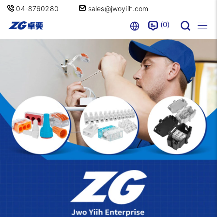
04-8760280
sales@jwoyiih.com
0