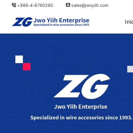
+886-4-8760280
sales@jwoyiih.com
Ini