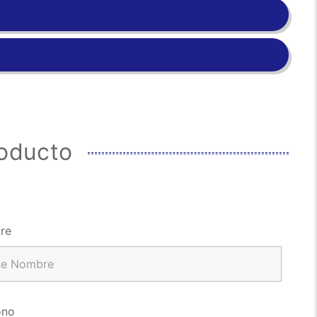
roducto
re
ono