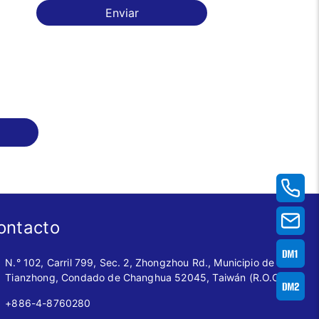
Enviar
ontacto
N.° 102, Carril 799, Sec. 2, Zhongzhou Rd., Municipio de
Tianzhong, Condado de Changhua 52045, Taiwán (R.O.C.)
+886-4-8760280