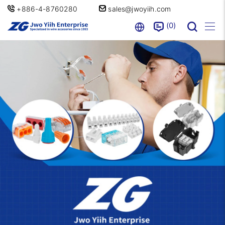
+886-4-8760280
sales@jwoyiih.com
0