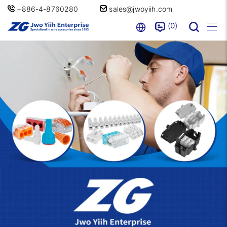
+886-4-8760280
sales@jwoyiih.com
0