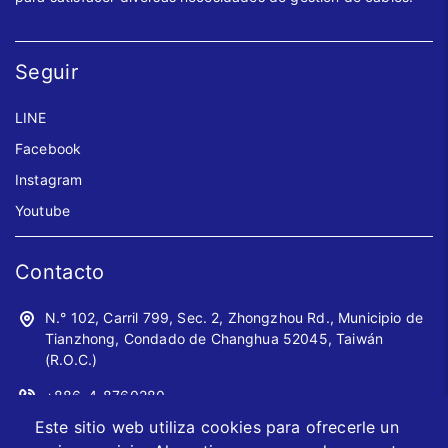
Seguir
LINE
Facebook
Instagram
Youtube
Contacto
N.° 102, Carril 799, Sec. 2, Zhongzhou Rd., Municipio de
Tianzhong, Condado de Changhua 52045, Taiwán
(R.O.C.)
+886-4-8760280
Este sitio web utiliza cookies para ofrecerle un
+886-4-8760961