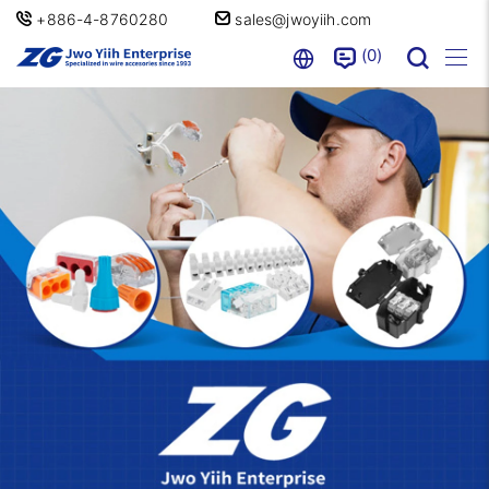
+886-4-8760280
sales@jwoyiih.com
0