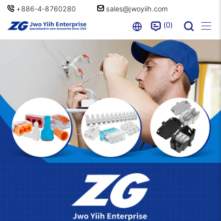
+886-4-8760280
sales@jwoyiih.com
0