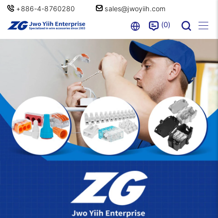
+886-4-8760280
sales@jwoyiih.com
0