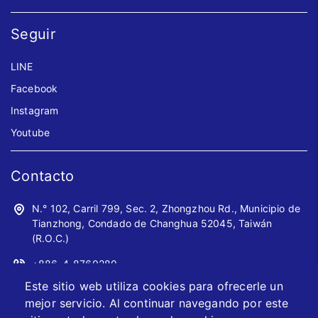
Seguir
LINE
Facebook
Instagram
Youtube
Contacto
N.° 102, Carril 799, Sec. 2, Zhongzhou Rd., Municipio de
Tianzhong, Condado de Changhua 52045, Taiwán
(R.O.C.)
+886-4-8760280
Este sitio web utiliza cookies para ofrecerle un
+886-4-8760961
mejor servicio. Al continuar navegando por este
sales@jwoyiih.com